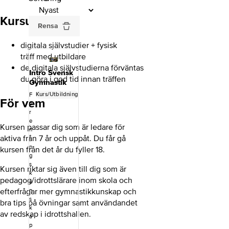
Kursupplägg
Rensa
digitala självstudier + fysisk
träff med utbildare
de digitala självstudierna förväntas
Intro Svensk
du göra i god tid innan träffen
Gymnastik
Kurs/Utbildning
F
För vem
ö
r
e
Kursen passar dig som är ledare för
n
aktiva från 7 år och uppåt. Du får gå
i
n
kursen från det år du fyller 18.
g
s
Kursen riktar sig även till dig som är
k
pedagog/idrottslärare inom skola och
u
efterfrågar mer gymnastikkunskap och
n
s
bra tips på övningar samt användandet
k
av redskap i idrottshallen.
a
p