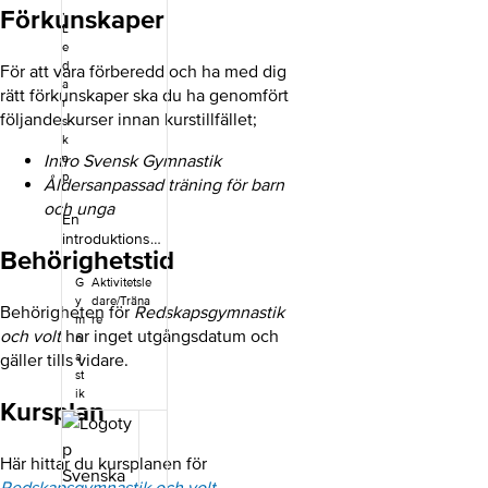
,
Förkunskaper
L
e
d
För att vara förberedd och ha med dig
a
rätt förkunskaper ska du ha genomfört
r
följande kurser innan kurstillfället;
s
k
Intro Svensk Gymnastik
a
p
Åldersanpassad träning för barn
och unga
En
introduktionsku
Behörighetstid
rs som ger dig
en första
G
Aktivitetsle
inblick i Svensk
y
dare/Träna
Behörigheten för
Redskapsgymnastik
Gymnastik.
m
re
och volt
har inget utgångsdatum och
Kursen ger dig
n
inspiration
a
gäller tills vidare.
oavsett om du
st
leder träning
ik
Kursplan
eller
organisation.
Kursinnehåll
Här hittar du kursplanen för
Genom kursen
Redskapsgymnastik och volt
.