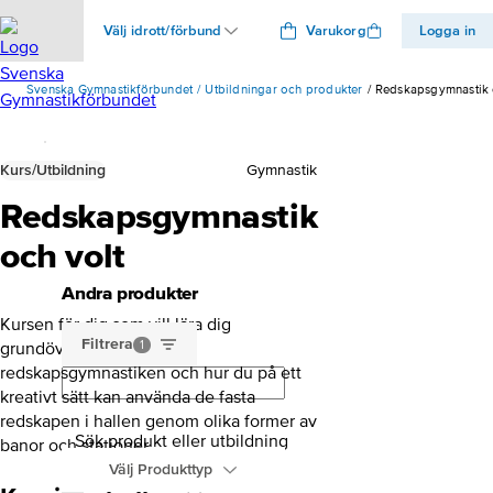
Välj idrott/förbund
Varukorg
Logga in
Svenska Gymnastikförbundet
Utbildningar och produkter
Redskapsgymnastik 
Kurs/Utbildning
Gymnastik
Redskapsgymnastik
och volt
Andra produkter
Kursen för dig som vill lära dig
Filtrera
1
grundövningarna inom
redskapsgymnastiken och hur du på ett
kreativt sätt kan använda de fasta
redskapen i hallen genom olika former av
Sök produkt eller utbildning
banor och stationer.
Välj Produkttyp