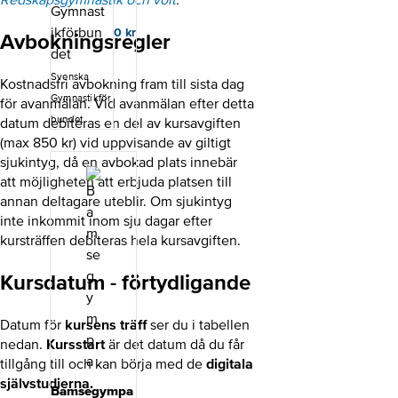
får du lära dig
om
0
kr
Avbokningsregler
gymnastikens
ledarskap,
rörelsemönster
Svenska
Kostnadsfri avbokning fram till sista dag
,
Gymnastikför
uppförandekod
för avanmälan. Vid avanmälan efter detta
en,
bundet
datum debiteras en del av kursavgiften
utvecklingsmo
(max 850 kr) vid uppvisande av giltigt
dellen och om
sjukintyg, då en avbokad plats innebär
idrottsrörelsen.
att möjligheten att erbjuda platsen till
Kursupplägg
Kursen består
annan deltagare uteblir. Om sjukintyg
av digitala
inte inkommit inom sju dagar efter
självstudier
kursträffen debiteras hela kursavgiften.
som du utför
på egen hand.
För vem Alla
Kursdatum - förtydligande
ledare inom
Gymnastikförb
Datum för
kursens träff
ser du i tabellen
undets
medlemsföreni
nedan.
Kursstart
är det datum då du får
ngar ska
tillgång till och kan börja med de
digitala
genomföra
självstudierna.
Intro Svensk
Bamsegympa