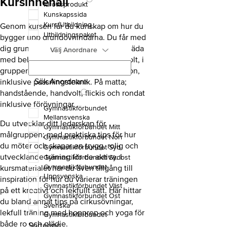
Kursinnehåll
Idrottsprodukt
Kunskapssida
Kurs/Utbildning
Genom kursen får du kunskap om hur du
Utbildningspaket
bygger upp grundövningarna. Du får med
dig grunderna för trampett och satsbräda
Välj Anordnare
med behörighet för överslag och frivolt, i
grupperad, pikerad och sträckt position,
Sök Anordnare
inklusive passningsteknik. På matta;
handstående, handvolt, flickis och rondat
inklusive förövningar.
Gymnastikförbundet
Mellansvenska
Du utvecklar ditt ledarskap för
Gymnastikförbundet Mitt
målgruppen; med praktiska tips för hur
Gymnastikförbundet Norr
du möter och skapar en trygg, rolig och
Gymnastikförbundet Syd
utvecklande träning för de aktiva. I
Gymnastikförbundet Sydost
Gymnastikförbundet
kursmaterialet har du även tillgång till
Uppsvenska
inspiration för hur du varierar träningen
Gymnastikförbundet Väst
på ett kreativt och lekfullt sätt. Här hittar
Gymnastikförbundet Öst
du bland annat tips på cirkusövningar,
Svenska
lekfull träning med hopprep och yoga för
Gymnastikförbundet
både ro och glädje.
Sortering