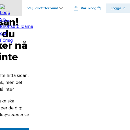
Välj idrott/förbund
Varukorg
Logga in
san!
 du
ker nå
inte
nte hitta sidan.
änk, men det
å inte?
ekniska
lper de dig:
kapsarenan.se