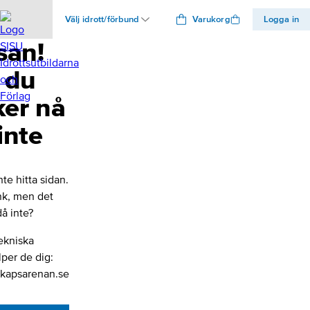
Välj idrott/förbund
Varukorg
Logga in
san!
 du
ker nå
inte
nte hitta sidan.
änk, men det
å inte?
ekniska
lper de dig:
kapsarenan.se