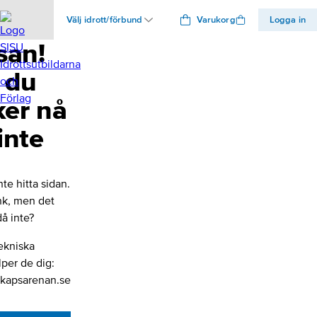
Välj idrott/förbund
Varukorg
Logga in
san!
 du
ker nå
inte
nte hitta sidan.
änk, men det
å inte?
ekniska
lper de dig:
kapsarenan.se