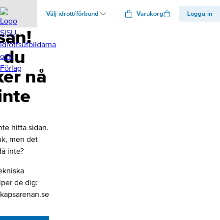
Välj idrott/förbund
Varukorg
Logga in
san!
 du
ker nå
inte
nte hitta sidan.
änk, men det
å inte?
ekniska
lper de dig:
kapsarenan.se