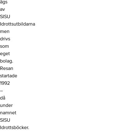
ägs
av
SISU
Idrottsutbildarna
men
drivs
som
eget
bolag.
Resan
startade
1992
–
då
under
namnet
SISU
Idrottsböcker.