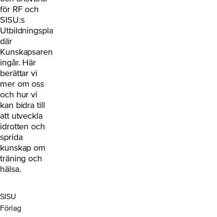
för RF och
SISU:s
Utbildningsplattform
där
Kunskapsarenan
ingår. Här
berättar vi
mer om oss
och hur vi
kan bidra till
att utveckla
idrotten och
sprida
kunskap om
träning och
hälsa.
SISU
Förlag