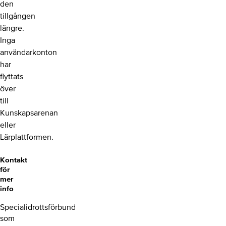
den
tillgången
längre.
Inga
användarkonton
har
flyttats
över
till
Kunskapsarenan
eller
Lärplattformen.
Kontakt
för
mer
info
Specialidrottsförbund
som