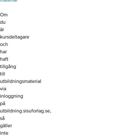
material
Om
du
är
kursdeltagare
och
har
haft
tillgång
till
utbildningsmaterial
via
inloggning
på
utbildning.sisuforlag.se,
så
gäller
inte