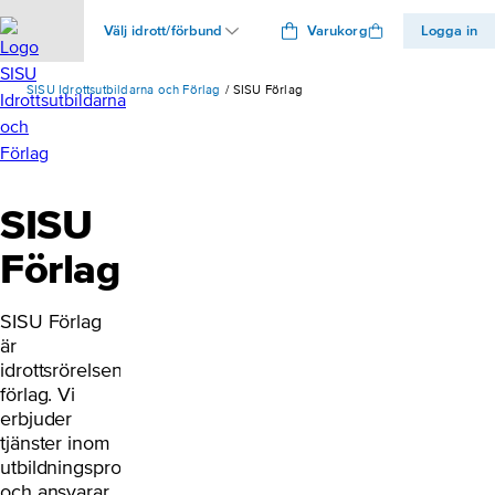
Välj idrott/förbund
Varukorg
Logga in
SISU Idrottsutbildarna och Förlag
SISU Förlag
SISU
Förlag
SISU Förlag
är
idrottsrörelsens
förlag. Vi
erbjuder
tjänster inom
utbildningsproduktion
och ansvarar