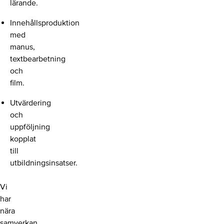
lärande.
Innehållsproduktion
med
manus,
textbearbetning
och
film.
Utvärdering
och
uppföljning
kopplat
till
utbildningsinsatser.
Vi
har
nära
samverkan