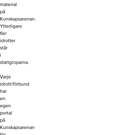
material
på
Kunskapsarenan.
Ytterligare
fler
idrotter
står
i
startgroparna.
Varje
idrott/förbund
har
en
egen
portal
på
Kunskapsarenan
för