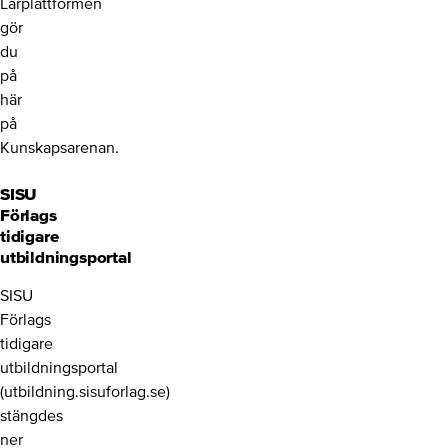
Lärplattformen
gör
du
på
här
på
Kunskapsarenan.
SISU
Förlags
tidigare
utbildningsportal
SISU
Förlags
tidigare
utbildningsportal
(utbildning.sisuforlag.se)
stängdes
ner