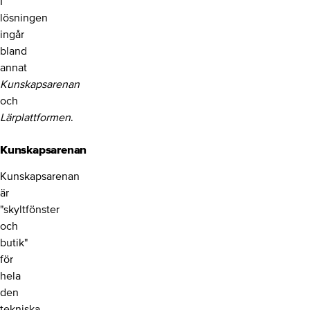
I
lösningen
ingår
bland
annat
Kunskapsarenan
och
Lärplattformen
.
Kunskapsarenan
Kunskapsarenan
är
"skyltfönster
och
butik"
för
hela
den
tekniska