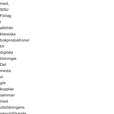
med,
SISU
Förlag
i
alltifrån
klassiska
bokproduktioner
till
digitala
lösningar.
Det
mesta
vi
gör
kopplas
samman
med
utbildningens
genomförande,