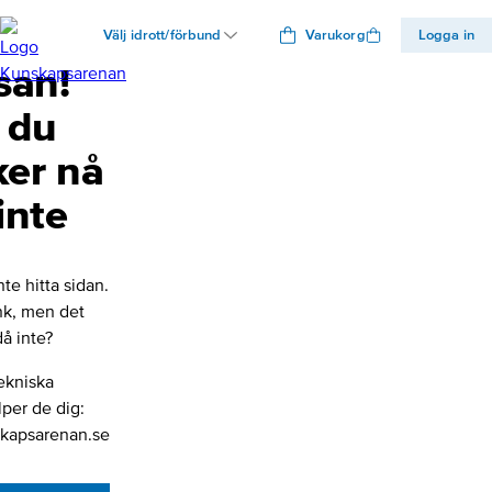
Välj idrott/förbund
Varukorg
Logga in
san!
 du
ker nå
inte
nte hitta sidan.
änk, men det
å inte?
ekniska
lper de dig:
kapsarenan.se