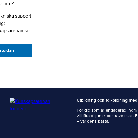
 inte?
ekniska support
ig:
kapsarenan.se
artsidan
Utbildning och folkbildning med
För dig som är engagerad inom i
vill lära dig mer och utvecklas. 
– världens bästa.