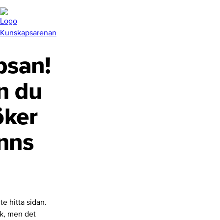
san!
n du
öker
inns
te hitta sidan.
nk, men det