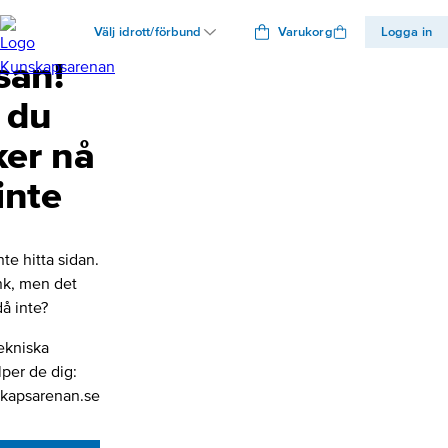
Välj idrott/förbund
Varukorg
Logga in
san!
 du
ker nå
inte
nte hitta sidan.
änk, men det
å inte?
ekniska
lper de dig:
kapsarenan.se