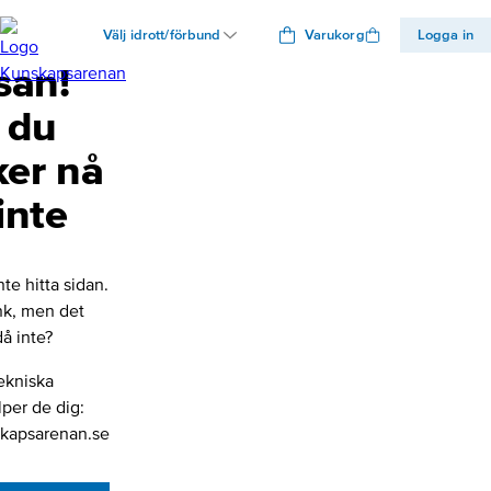
Välj idrott/förbund
Varukorg
Logga in
san!
 du
ker nå
inte
nte hitta sidan.
änk, men det
å inte?
ekniska
lper de dig:
kapsarenan.se