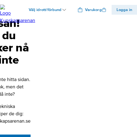
Välj idrott/förbund
Varukorg
Logga in
san!
 du
ker nå
inte
nte hitta sidan.
änk, men det
å inte?
ekniska
lper de dig:
kapsarenan.se