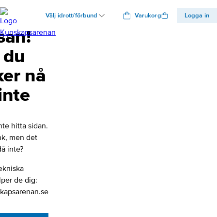
Välj idrott/förbund
Varukorg
Logga in
san!
 du
ker nå
inte
nte hitta sidan.
änk, men det
å inte?
ekniska
lper de dig:
kapsarenan.se