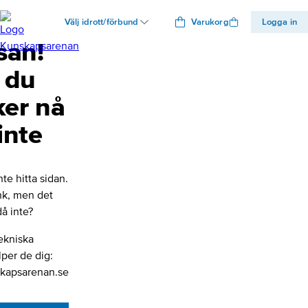
Välj idrott/förbund
Varukorg
Logga in
san!
 du
ker nå
inte
nte hitta sidan.
änk, men det
å inte?
ekniska
lper de dig:
kapsarenan.se