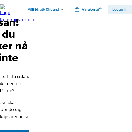
Välj idrott/förbund
Varukorg
Logga in
san!
 du
ker nå
inte
nte hitta sidan.
änk, men det
å inte?
ekniska
lper de dig:
kapsarenan.se