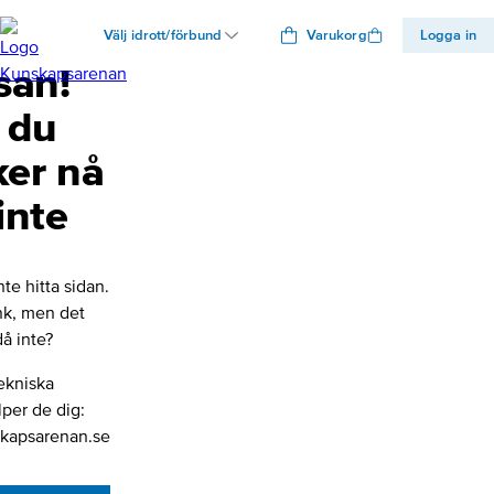
Välj idrott/förbund
Varukorg
Logga in
san!
 du
ker nå
inte
nte hitta sidan.
änk, men det
å inte?
ekniska
lper de dig:
kapsarenan.se