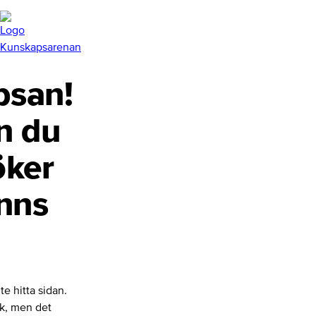
san!
n du
öker
inns
te hitta sidan.
nk, men det