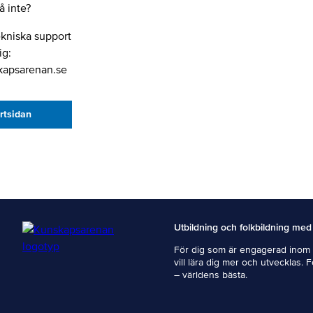
 inte?
ekniska support
ig:
kapsarenan.se
artsidan
Utbildning och folkbildning med
För dig som är engagerad inom i
vill lära dig mer och utvecklas. 
– världens bästa.