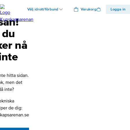
Välj idrott/förbund
Varukorg
Logga in
san!
 du
ker nå
inte
nte hitta sidan.
änk, men det
å inte?
ekniska
lper de dig:
kapsarenan.se