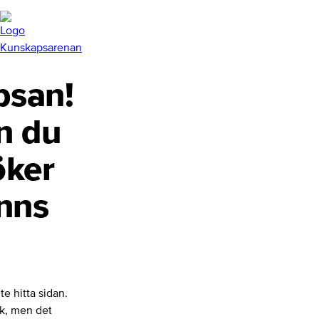
san!
n du
öker
inns
te hitta sidan.
nk, men det