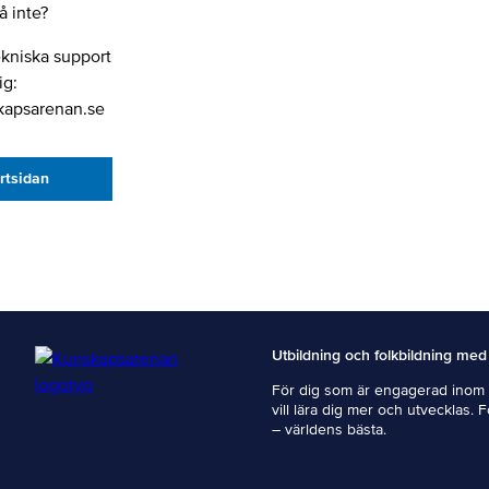
 inte?
ekniska support
ig:
kapsarenan.se
artsidan
Utbildning och folkbildning med
För dig som är engagerad inom i
vill lära dig mer och utvecklas. 
– världens bästa.