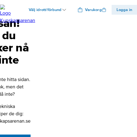
Välj idrott/förbund
Varukorg
Logga in
san!
 du
ker nå
inte
nte hitta sidan.
änk, men det
å inte?
ekniska
lper de dig:
kapsarenan.se