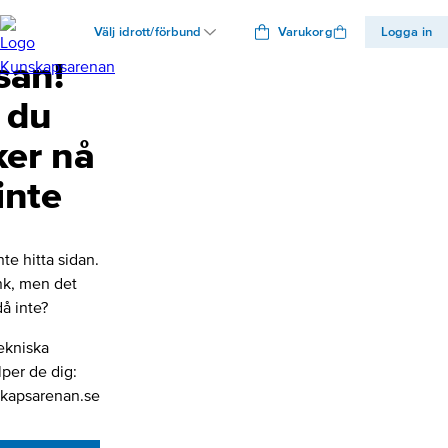
Välj idrott/förbund
Varukorg
Logga in
san!
 du
ker nå
inte
nte hitta sidan.
änk, men det
å inte?
ekniska
lper de dig:
kapsarenan.se