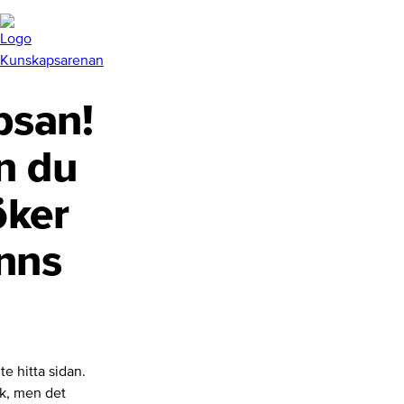
san!
n du
öker
inns
te hitta sidan.
nk, men det