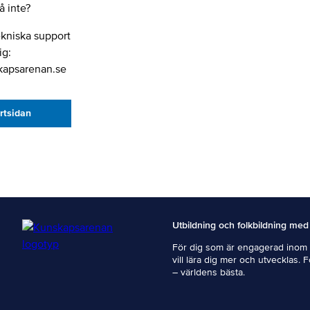
 inte?
ekniska support
ig:
kapsarenan.se
artsidan
Utbildning och folkbildning med
För dig som är engagerad inom i
vill lära dig mer och utvecklas. 
– världens bästa.