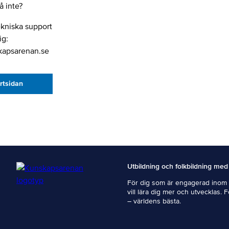
 inte?
ekniska support
ig:
kapsarenan.se
artsidan
Utbildning och folkbildning med
För dig som är engagerad inom i
vill lära dig mer och utvecklas. 
– världens bästa.