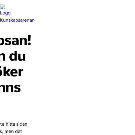
san!
n du
öker
inns
te hitta sidan.
nk, men det