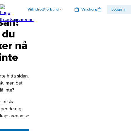
Välj idrott/förbund
Varukorg
Logga in
san!
 du
ker nå
inte
nte hitta sidan.
änk, men det
å inte?
ekniska
lper de dig:
kapsarenan.se