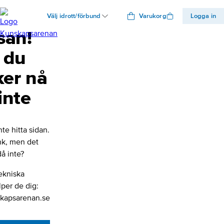
Välj idrott/förbund
Varukorg
Logga in
san!
 du
ker nå
inte
nte hitta sidan.
änk, men det
å inte?
ekniska
lper de dig:
kapsarenan.se