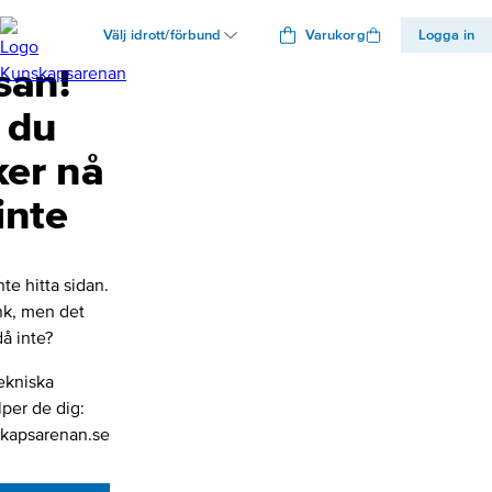
Välj idrott/förbund
Varukorg
Logga in
san!
 du
ker nå
inte
nte hitta sidan.
änk, men det
å inte?
ekniska
lper de dig:
kapsarenan.se