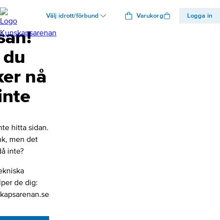
Välj idrott/förbund
Varukorg
Logga in
san!
 du
ker nå
inte
nte hitta sidan.
änk, men det
å inte?
ekniska
lper de dig:
kapsarenan.se