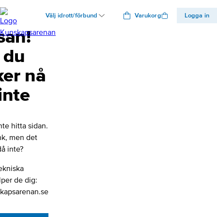
Välj idrott/förbund
Varukorg
Logga in
san!
 du
ker nå
inte
nte hitta sidan.
änk, men det
å inte?
ekniska
lper de dig:
kapsarenan.se