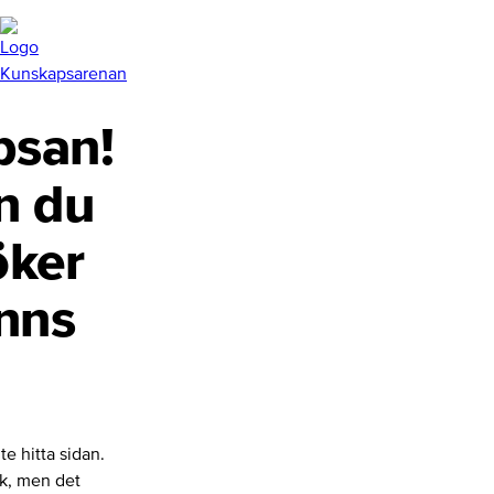
san!
n du
öker
inns
te hitta sidan.
nk, men det