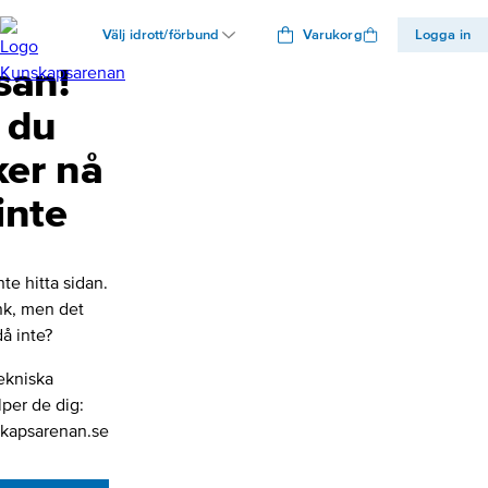
Välj idrott/förbund
Varukorg
Logga in
san!
 du
ker nå
inte
nte hitta sidan.
änk, men det
å inte?
ekniska
lper de dig:
kapsarenan.se