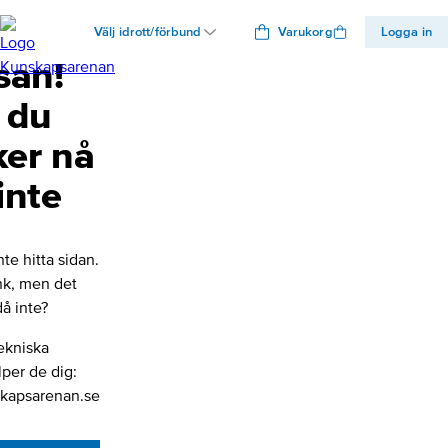
Välj idrott/förbund
Varukorg
Logga in
san!
 du
ker nå
inte
nte hitta sidan.
änk, men det
å inte?
ekniska
lper de dig:
kapsarenan.se