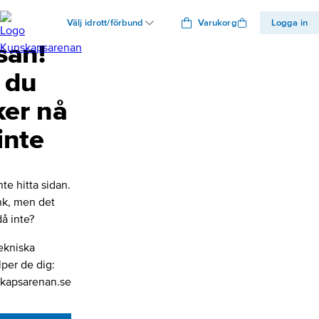
Välj idrott/förbund
Varukorg
Logga in
san!
 du
ker nå
inte
nte hitta sidan.
änk, men det
å inte?
ekniska
lper de dig:
kapsarenan.se