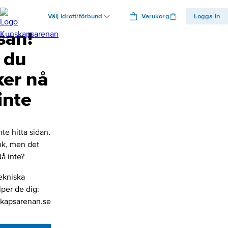
Välj idrott/förbund
Varukorg
Logga in
san!
 du
ker nå
inte
nte hitta sidan.
änk, men det
å inte?
ekniska
lper de dig:
kapsarenan.se