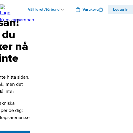
Välj idrott/förbund
Varukorg
Logga in
san!
 du
ker nå
inte
nte hitta sidan.
änk, men det
å inte?
ekniska
lper de dig:
kapsarenan.se