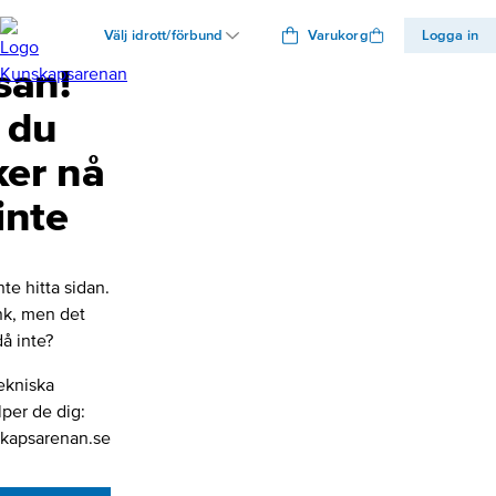
Välj idrott/förbund
Varukorg
Logga in
san!
 du
ker nå
inte
nte hitta sidan.
änk, men det
å inte?
ekniska
lper de dig:
kapsarenan.se