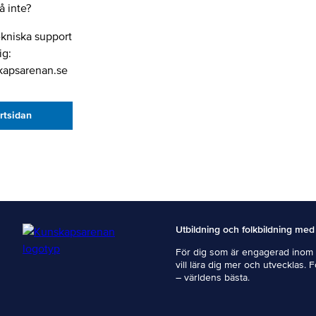
 inte?
ekniska support
ig:
kapsarenan.se
artsidan
Utbildning och folkbildning med
För dig som är engagerad inom i
vill lära dig mer och utvecklas. 
– världens bästa.