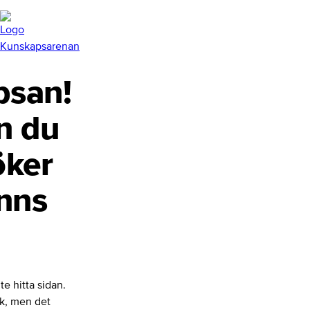
san!
n du
öker
inns
te hitta sidan.
nk, men det