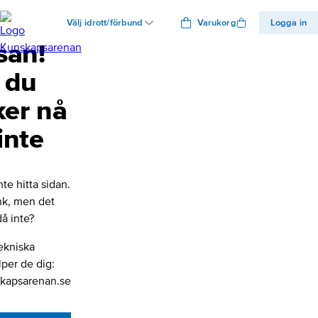
Välj idrott/förbund
Varukorg
Logga in
san!
 du
ker nå
inte
nte hitta sidan.
änk, men det
å inte?
ekniska
lper de dig:
kapsarenan.se