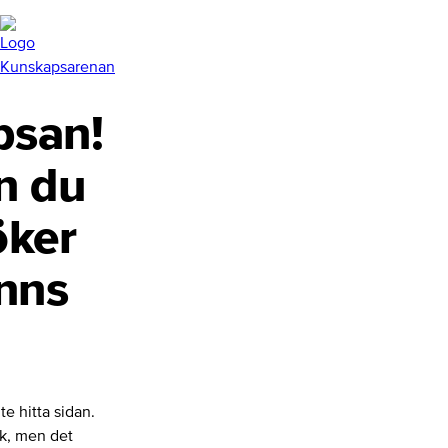
san!
n du
öker
inns
te hitta sidan.
nk, men det