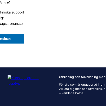
 inte?
ekniska support
ig:
kapsarenan.se
artsidan
Utbildning och folkbildning med
För dig som är engagerad inom i
vill lära dig mer och utvecklas. 
– världens bästa.