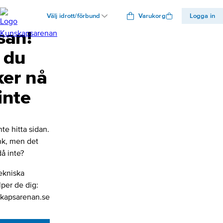
Välj idrott/förbund
Varukorg
Logga in
san!
 du
ker nå
inte
nte hitta sidan.
änk, men det
å inte?
ekniska
lper de dig:
kapsarenan.se