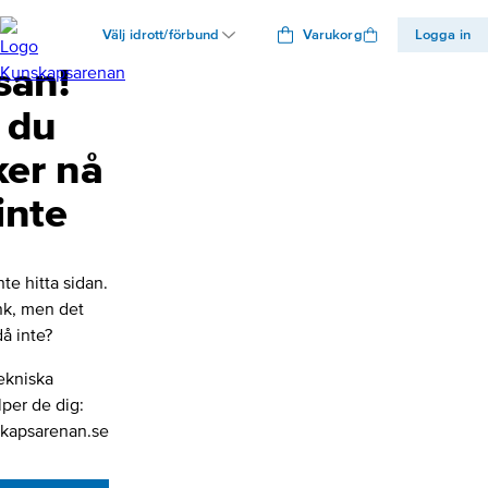
Välj idrott/förbund
Varukorg
Logga in
san!
 du
ker nå
inte
nte hitta sidan.
änk, men det
å inte?
ekniska
lper de dig:
kapsarenan.se