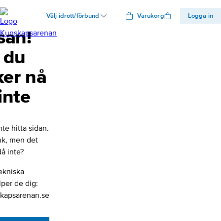
Välj idrott/förbund
Varukorg
Logga in
san!
 du
ker nå
inte
nte hitta sidan.
änk, men det
å inte?
ekniska
lper de dig:
kapsarenan.se