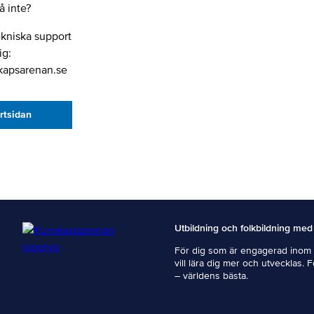
 inte?
ekniska support
ig:
kapsarenan.se
artsidan
Utbildning och folkbildning med
För dig som är engagerad inom i
vill lära dig mer och utvecklas. 
– världens bästa.