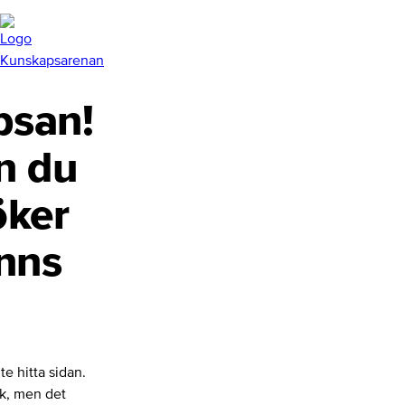
san!
n du
öker
inns
te hitta sidan.
nk, men det