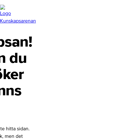
san!
n du
öker
inns
te hitta sidan.
nk, men det