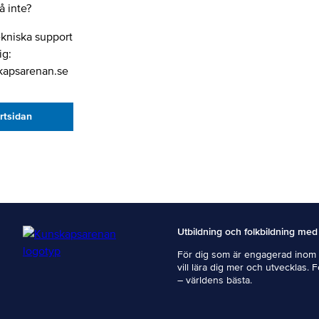
 inte?
ekniska support
ig:
kapsarenan.se
artsidan
Utbildning och folkbildning med
För dig som är engagerad inom i
vill lära dig mer och utvecklas. 
– världens bästa.