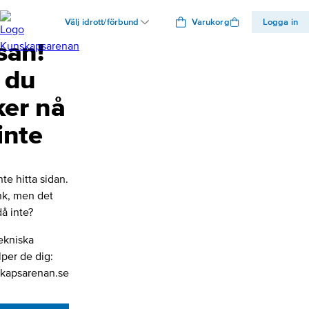
Välj idrott/förbund
Varukorg
Logga in
san!
 du
ker nå
inte
nte hitta sidan.
änk, men det
å inte?
ekniska
lper de dig:
kapsarenan.se