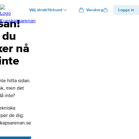
Välj idrott/förbund
Varukorg
Logga in
san!
 du
ker nå
inte
nte hitta sidan.
änk, men det
å inte?
ekniska
lper de dig:
kapsarenan.se