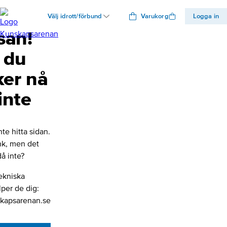
Välj idrott/förbund
Varukorg
Logga in
san!
 du
ker nå
inte
nte hitta sidan.
änk, men det
å inte?
ekniska
lper de dig:
kapsarenan.se