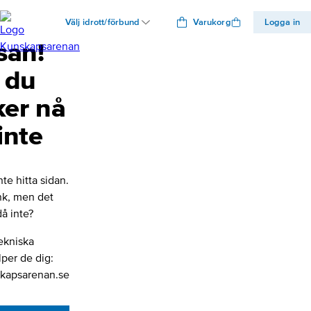
Välj idrott/förbund
Varukorg
Logga in
san!
 du
ker nå
inte
nte hitta sidan.
änk, men det
å inte?
ekniska
lper de dig:
kapsarenan.se