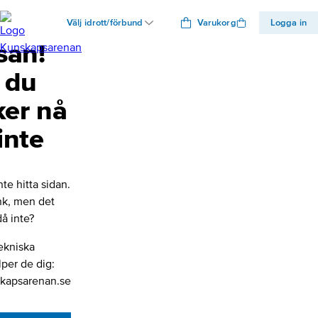
Välj idrott/förbund
Varukorg
Logga in
san!
 du
ker nå
inte
nte hitta sidan.
änk, men det
å inte?
ekniska
lper de dig:
kapsarenan.se