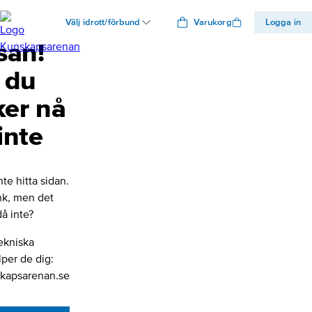
Välj idrott/förbund
Varukorg
Logga in
san!
 du
ker nå
inte
nte hitta sidan.
änk, men det
å inte?
ekniska
lper de dig:
kapsarenan.se