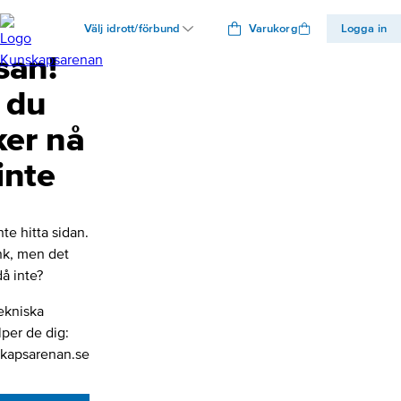
Välj idrott/förbund
Varukorg
Logga in
san!
 du
ker nå
inte
nte hitta sidan.
änk, men det
å inte?
ekniska
lper de dig:
kapsarenan.se