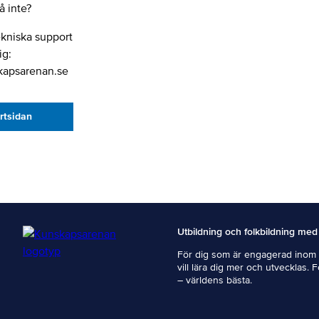
 inte?
ekniska support
ig:
kapsarenan.se
artsidan
Utbildning och folkbildning med
För dig som är engagerad inom i
vill lära dig mer och utvecklas. 
– världens bästa.