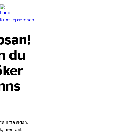
san!
n du
öker
inns
te hitta sidan.
nk, men det